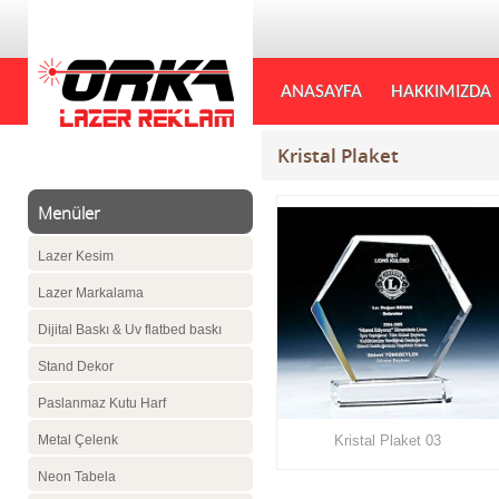
ANASAYFA
HAKKIMIZDA
Kristal Plaket
Menüler
Lazer Kesim
Lazer Markalama
Dijital Baskı & Uv flatbed baskı
Stand Dekor
Paslanmaz Kutu Harf
Metal Çelenk
Kristal Plaket 03
Neon Tabela