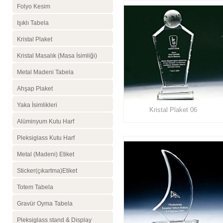
Folyo Kesim
Işıklı Tabela
Kristal Plaket
Kristal Masalık (Masa İsimliği)
Metal Madeni Tabela
Ahşap Plaket
Yaka İsimlikleri
Kristal Plaket 06
Alüminyum Kutu Harf
Pleksiglass Kutu Harf
Metal (Madeni) Etiket
Sticker(çıkartma)Etiket
Totem Tabela
Gravür Oyma Tabela
Pleksiglass stand & Display