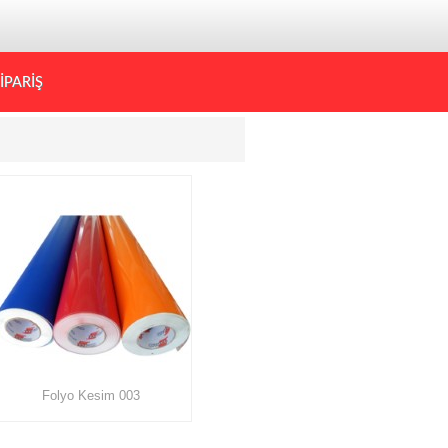
İPARİŞ
Folyo Kesim 003