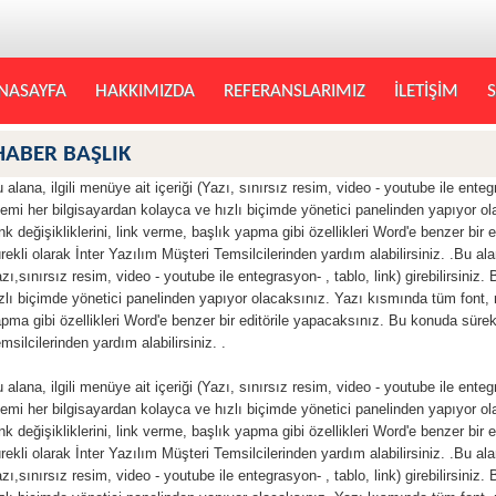
NASAYFA
HAKKIMIZDA
REFERANSLARIMIZ
İLETİŞİM
S
HABER BAŞLIK
 alana, ilgili menüye ait içeriği (Yazı, sınırsız resim, video - youtube ile entegra
lemi her bilgisayardan kolayca ve hızlı biçimde yönetici panelinden yapıyor o
nk değişikliklerini, link verme, başlık yapma gibi özellikleri Word'e benzer bir
rekli olarak İnter Yazılım Müşteri Temsilcilerinden yardım alabilirsiniz. .Bu alan
zı,sınırsız resim, video - youtube ile entegrasyon- , tablo, link) girebilirsiniz
zlı biçimde yönetici panelinden yapıyor olacaksınız. Yazı kısmında tüm font, re
pma gibi özellikleri Word'e benzer bir editörile yapacaksınız. Bu konuda sürekl
msilcilerinden yardım alabilirsiniz. .
 alana, ilgili menüye ait içeriği (Yazı, sınırsız resim, video - youtube ile entegra
lemi her bilgisayardan kolayca ve hızlı biçimde yönetici panelinden yapıyor o
nk değişikliklerini, link verme, başlık yapma gibi özellikleri Word'e benzer bir
rekli olarak İnter Yazılım Müşteri Temsilcilerinden yardım alabilirsiniz. .Bu alan
zı,sınırsız resim, video - youtube ile entegrasyon- , tablo, link) girebilirsiniz