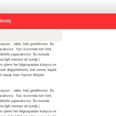
İPARİŞ
syon- , tablo, link) girebilirsiniz. Bu
lacaksınız. Yazı kısmında tüm font,
 editörile yapacaksınız. Bu konuda
a,ilgili menüye ait içeriği (
. Bu işlemi her bilgisayardan kolayca ve
nk değişikliklerini, link verme, başlık
i olarak İnter Yazılım Müşteri
syon- , tablo, link) girebilirsiniz. Bu
lacaksınız. Yazı kısmında tüm font,
 editörile yapacaksınız. Bu konuda
a,ilgili menüye ait içeriği (
. Bu işlemi her bilgisayardan kolayca ve