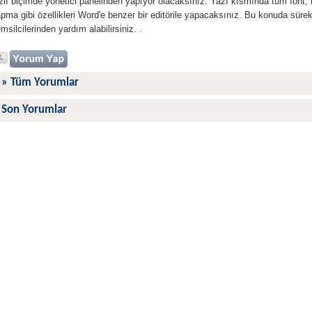
zlı biçimde yönetici panelinden yapıyor olacaksınız. Yazı kısmında tüm font, re
pma gibi özellikleri Word'e benzer bir editörile yapacaksınız. Bu konuda sürekl
msilcilerinden yardım alabilirsiniz. .
» Tüm Yorumlar
Son Yorumlar