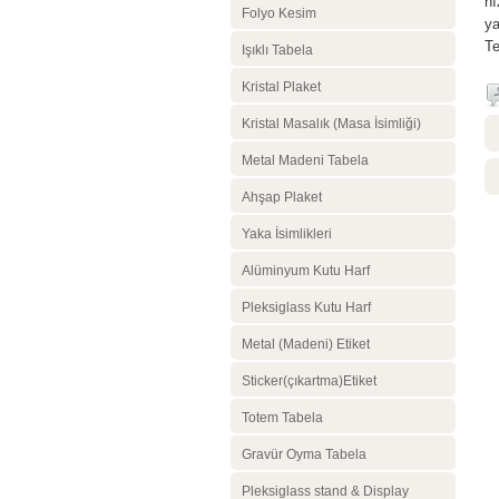
hı
Folyo Kesim
ya
Te
Işıklı Tabela
Kristal Plaket
Kristal Masalık (Masa İsimliği)
Metal Madeni Tabela
Ahşap Plaket
Yaka İsimlikleri
Alüminyum Kutu Harf
Pleksiglass Kutu Harf
Metal (Madeni) Etiket
Sticker(çıkartma)Etiket
Totem Tabela
Gravür Oyma Tabela
Pleksiglass stand & Display