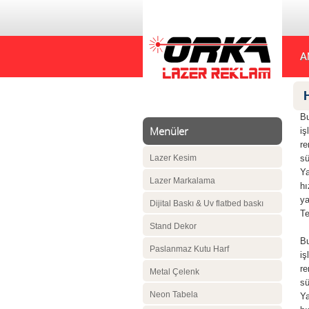
A
Bu
Menüler
iş
re
Lazer Kesim
sü
Ya
Lazer Markalama
hı
ya
Dijital Baskı & Uv flatbed baskı
Te
Stand Dekor
Bu
Paslanmaz Kutu Harf
iş
re
Metal Çelenk
sü
Neon Tabela
Ya