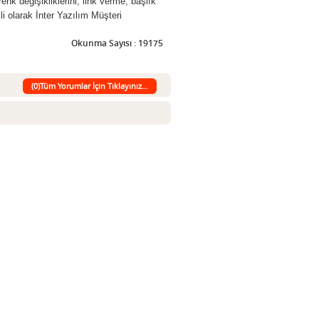
nk değişikliklerini, link verme, başlık
i olarak İnter Yazılım Müşteri
Okunma Sayısı : 19175
(0)Tüm Yorumlar İçin Tıklayınız...