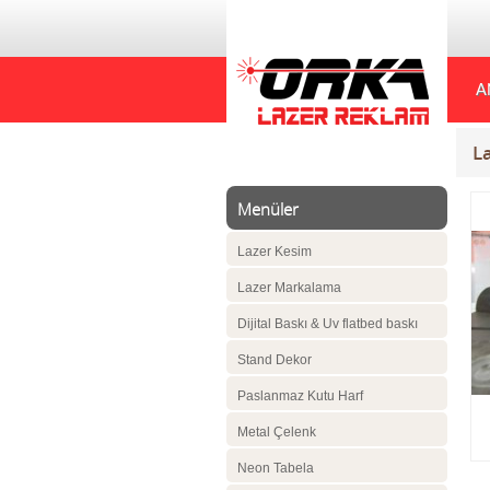
A
L
Menüler
Lazer Kesim
Lazer Markalama
Dijital Baskı & Uv flatbed baskı
Stand Dekor
Paslanmaz Kutu Harf
Metal Çelenk
Neon Tabela